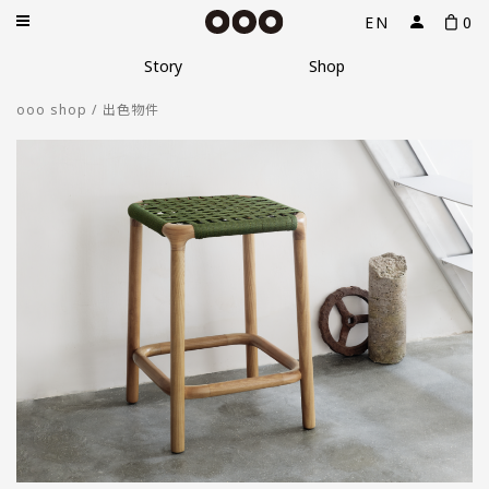
EN
0
Story
Story
Shop
Shop
ooo shop / 出色物件
About
Podcast