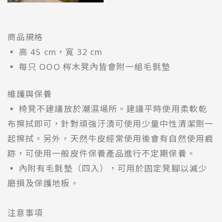
商品規格
▪ 高 45 cm，寬 32 cm
▪ 每只 OOO 梣木凳內皆會附一組毛氈墊
維護與保養
▪ 椅凳不建議放於潮濕場所。建議平時使用柔軟乾
布擦拭即可，針對頑強汙漬可使用少量中性清潔劑一
起擦拭。另外，天然牛皮經常使用後會有自然使用痕
跡，可使用一般皮件保養產品進行不定期保養。
▪ 內附有毛氈墊（四入），可用於固定凳腳以減少
磨損及保護地板。
注意事項