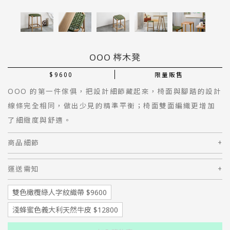
OOO 梣木凳
$9600
限量販售
OOO 的第一件傢俱，把設計細節藏起來，椅面與腳踏的設計
線條完全相同，做出少見的精準平衡；椅面雙面編織更增加
了細緻度與舒適。
商品細節
+
運送需知
+
雙色橄欖綠人字紋織帶 $9600
淺蜂蜜色義大利天然牛皮 $12800