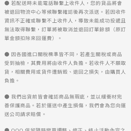
● 若配送時未能電話聯繫上收件人，您的貨品將會
被退回物流中心等候聯繫確認後再次派送。若因收件
資訊不正確或聯繫不上收件人，導致未能成功投遞且
無法取得聯繫，訂單將被取消並退回訂單餘額（原訂
單金額扣除來回運費）。
● 因各國進口關稅標準皆不同，若產生關稅或商品
受到抽檢，其費用將由收件人負擔。若收件人不願取
貨，相關費用或貨件遭銷毀、退回之損失，由購買人
負擔。
● 我們出貨前皆會確認商品無瑕庛，並以緩衝材完
善保護商品。若於運送中產生損傷，我們會為您向運
送公司請求賠償。
● OOO 保留隨時變更調整、修正、終止活動內容之