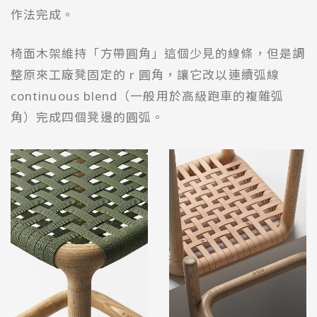
作法完成。
椅面木架維持「方帶圓角」這個少見的線條，但是調
整原來工廠凳固定的 r 圓角，讓它改以連續弧線
continuous blend（一般用於高級跑車的複雜弧
角）完成四個凳邊的圓弧。