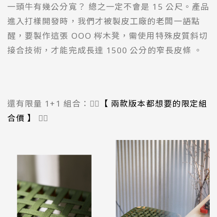
一頭牛有幾公分寬？ 總之一定不會是 15 公尺。產品
進入打樣開發時，我們才被製皮工廠的老闆一語點
醒，要製作這張 OOO 梣木凳，需使用特殊皮質斜切
接合技術，才能完成長達 1500 公分的窄長皮條 。
還有限量 1+1 組合：👉🏻
【 兩款版本都想要的限定組
合價 】
👈🏻