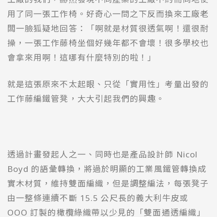
用了同一張工作椅。好奇心一問之下反而換來工廠老
闆一臉狐疑地回答：「啊就是材質很透氣啊！還很耐
操，一張工作藤椅坐個好幾年都不會壞！很多學校也
會拿來用啊！這哪有什麼特別的啦！」
就是這張原來不太起眼、只從「實用性」考量出發的
工作藤編鐵管凳，大大引起我們的興趣。
透過計畫發起人之一、同時也是產品設計師 Nicol
Boyd 的語彙轉換，將過於明顯的工業風鐵管轉換成
實木材質，維持雙面編織，但是調整編法，每張凳子
由一整條連續不斷 15.5 公尺長的義大利牛皮或
OOO 訂製的橄欖綠織帶以少見的「雙面通透編織」